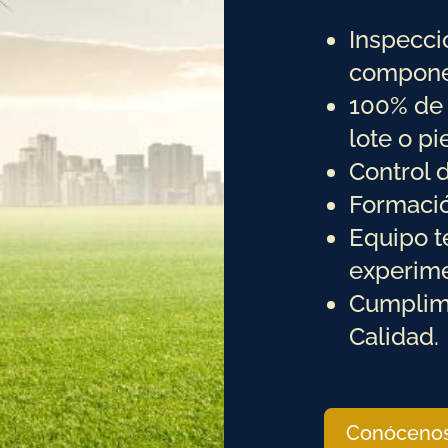
Inspecci
compone
100% de 
lote o pi
Control 
Formació
Equipo t
experim
Cumplim
Calidad.
Conóceno