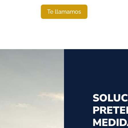
Te llamamos
SOLUC
PRETE
MEDID