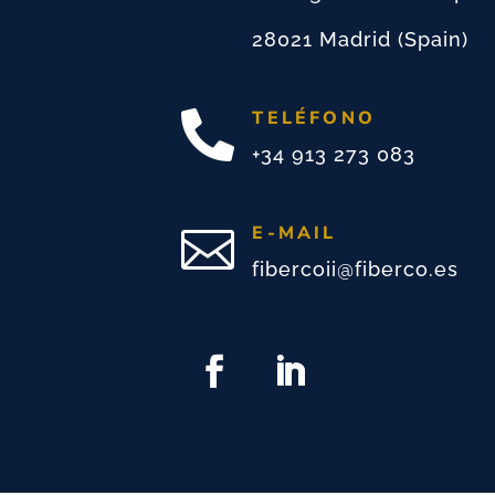
28021 Madrid (Spain)
TELÉFONO

+34 913 273 083
E-MAIL

fibercoii@fiberco.es