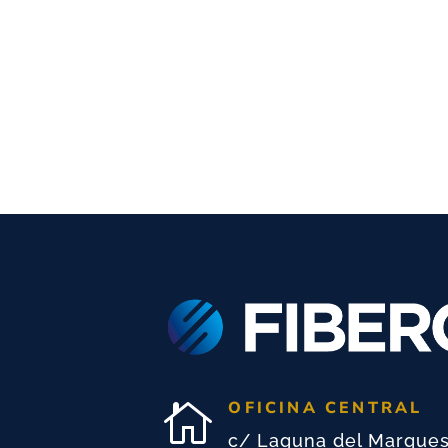
OFICINA CENTRAL

c/ Laguna del Marque