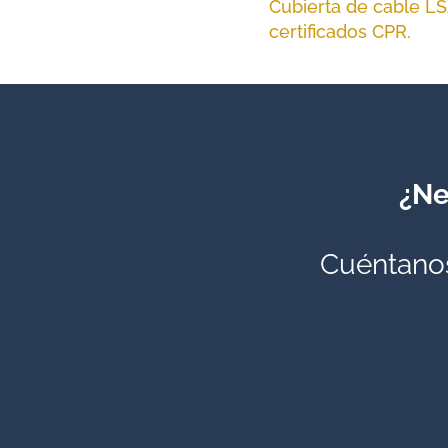
Cubierta de cable LS
certificados CPR.
¿Ne
Cuéntanos