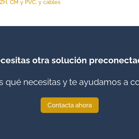
ZH, CM y PVC, y cables
cesitas otra solución preconect
 qué necesitas y te ayudamos a co
Contacta ahora