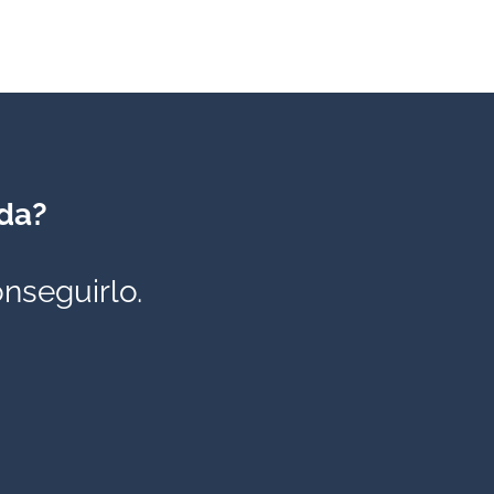
ada?
nseguirlo.