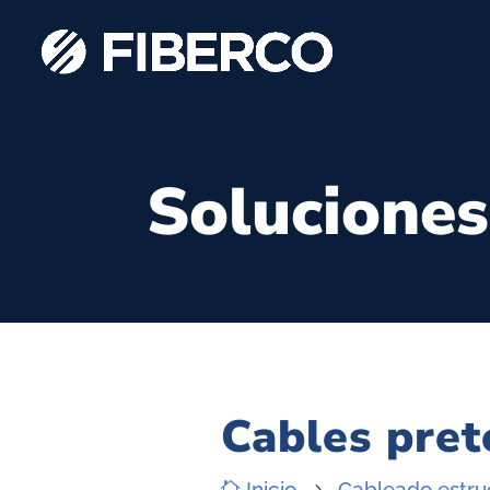
Soluciones
Cables pre
Inicio
Cableado estru

5