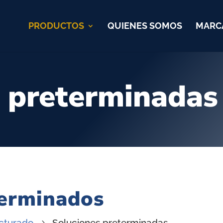
PRODUCTOS
QUIENES SOMOS
MARC
 preterminadas
terminados
cturado
Soluciones preterminadas
5