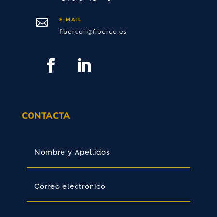

E-MAIL
fibercoii@fiberco.es
CONTACTA