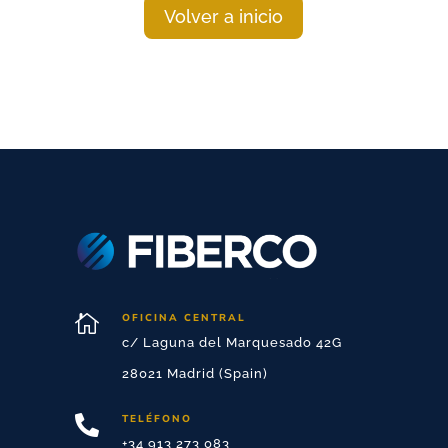
Volver a inicio

OFICINA CENTRAL
c/ Laguna del Marquesado 42G
28021 Madrid (Spain)
TELÉFONO

+34 913 273 083