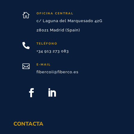

OFICINA CENTRAL
c/ Laguna del Marquesado 42G
28021 Madrid (Spain)
TELÉFONO

+34 913 273 083

E-MAIL
fibercoii@fiberco.es
CONTACTA