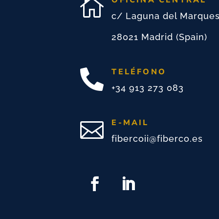
OFICINA CENTRAL

c/ Laguna del Marque
28021 Madrid (Spain)
TELÉFONO

+34 913 273 083
E-MAIL

fibercoii@fiberco.es