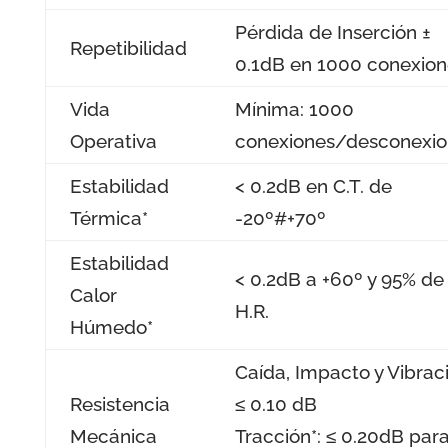
Pérdida de Inserción ±
Repetibilidad
0.1dB en 1000 conexion
Vida
Mínima: 1000
Operativa
conexiones/desconexio
Estabilidad
< 0.2dB en C.T. de
Térmica*
-20º#+70º
Estabilidad
< 0.2dB a +60º y 95% de
Calor
H.R.
Húmedo*
Caída, Impacto y Vibrac
Resistencia
≤ 0.10 dB
Mecánica
Tracción*: ≤ 0.20dB par